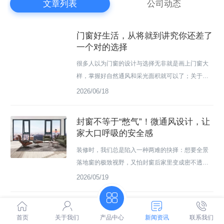
文章列表
公司动态
门窗好生活，从将就到讲究你还差了
一个对的选择
很多人以为门窗的设计与选择无非就是画上门窗大
样，掌握好自然通风和采光面积就可以了；关于更
深层次的要求，顶多就算算节能。真的就只要这样
2026/06/18
吗？其实，门窗设计选择远非采光、通风、节能那
么简单。01门窗的运用，日常需求为基本原则在家
封窗不等于“憋气”！微通风设计，让
居设计中，不同空间的门窗开启应以人为本，予人
家大口呼吸的安全感
舒适为基本运用原则，满足人的活动流线需求。以
装修时，我们总是陷入一种两难的抉择：想要全景
厨房为例！厨房是家里油污的聚散之地，普通家庭
落地窗的极致视野，又怕封窗后家里变成密不透风
都倾向选择高密封、高隔音的系统门窗。假如...
的“闷罐”；想要大面积玻璃的通透感，又担心传统大
2026/05/19
开启扇带来的安全隐患。其实，好的设计从来不是
做减法，而是寻找完美的平衡。当“微通风设计”遇上
德技金德降噪性能卓越门窗，提高家
现代门窗，我们终于找到了一把解开这道难题的钥
首页
关于我们
产品中心
新闻资讯
联系我们
居日常生活安全性！